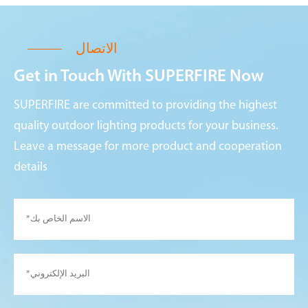
الاتصال
Get in Touch With SUPERFIRE Now
SUPERFIRE are committed to providing the highest
quality outdoor lighting products for your business.
Leave a message for more product and cooperation
details