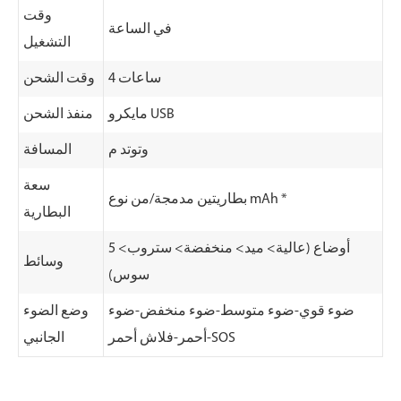
وقت
في الساعة
التشغيل
4 ساعات
وقت الشحن
مايكرو USB
منفذ الشحن
وتوتد م
المسافة
سعة
بطاريتين مدمجة/من نوع mAh *
البطارية
5 أوضاع (عالية> ميد> منخفضة> ستروب>
وسائط
سوس)
ضوء قوي-ضوء متوسط-ضوء منخفض-ضوء
وضع الضوء
أحمر-فلاش أحمر-SOS
الجانبي