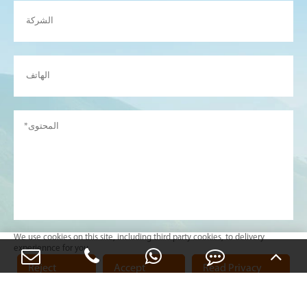
We use cookies on this site, including third party cookies, to delivery
experiennce for you.

إرسال
Reject
Accept
Read Privacy
Cookies
Cookies
Policy