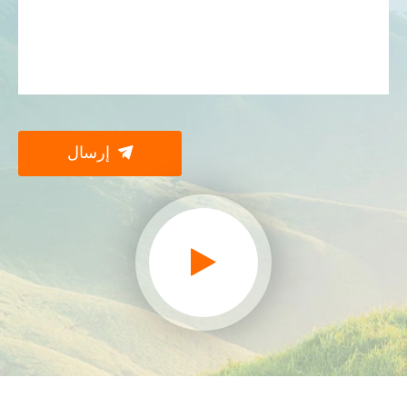

إرسال