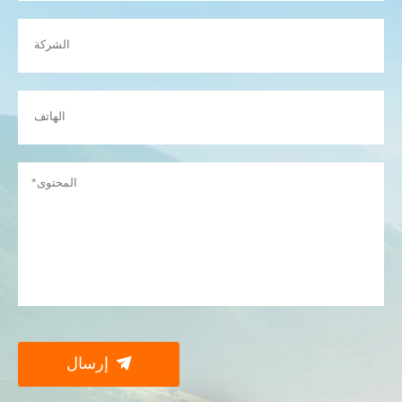

إرسال