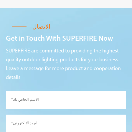
الاتصال
Get in Touch With SUPERFIRE Now
SUPERFIRE are committed to providing the highest
quality outdoor lighting products for your business.
Leave a message for more product and cooperation
details