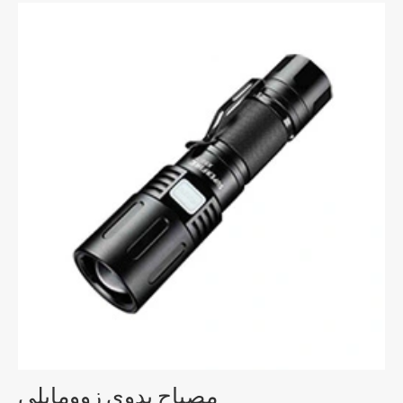
مصباح يدوي زوومابلي