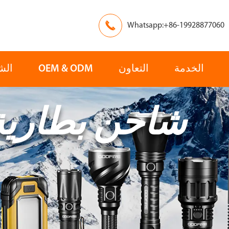

Whatsapp:+86-19928877060
الخدمة
التعاون
OEM & ODM
الش
شاحن بطارية
آسيا
أوروبا
البحث
إنقاذ