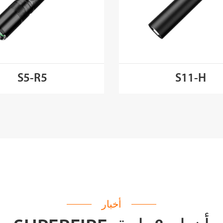
S5-R5
S11-H
أخبار