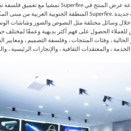
تمشيا مع تعميق فلسفة تطوير Superfire من "تتمحور حول المنتج" ، أنشأت الشركة قاعة
المنطقة الجنوبية الغربية من مبنى المكاتب Superfire. تفتح قاعة عرض المنتجات الخارقة النار 
المصابيح الأمامية
كشافا
من خلال وسائل مختلفة مثل النصوص والصور وشاشات الو
للعملاء الحصول على فهم أكثر بديهية وعمقًا لمختلف ج
ر الحالية ، وفئات المنتجات ، وفلسفة التصميم ، ومعايير ال
لطاقة
أضواء احترافية
أ