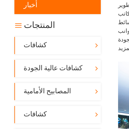
أخبار
 عرض المنتج في
نافذة جديدة
ت عالية الجودة
كشافات
سائط
المنتجات

وانب
جودة
كشافات
كشافات عالية الجودة
المصابيح الأمامية
كشافات
ضواء العمل
أضواء التخييم