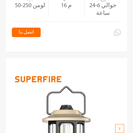
حوالي 6-24
16 م
50-250 لومن
ساعة

اتصل بنا