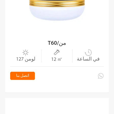
T60/من



في الساعة
127 لومن
12 ㎡

اتصل بنا