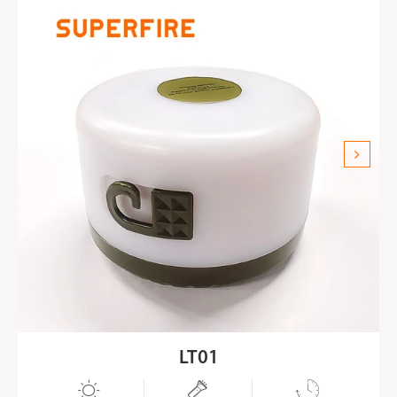
LT01


