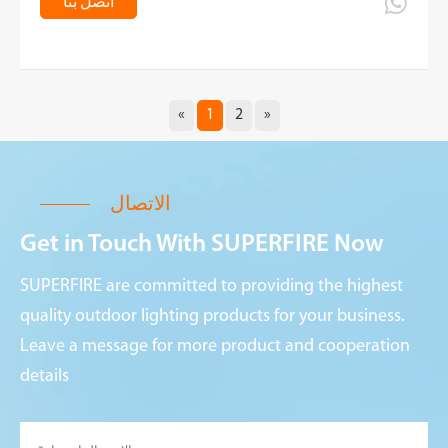

اتصل بنا
«
1
2
»
الاتصال
Get in Touch With SUPERFIRE Now
SUPERFIRE are committed to providing the highest
quality outdoor lighting products for your business.
Leave a message for more product and cooperation
details