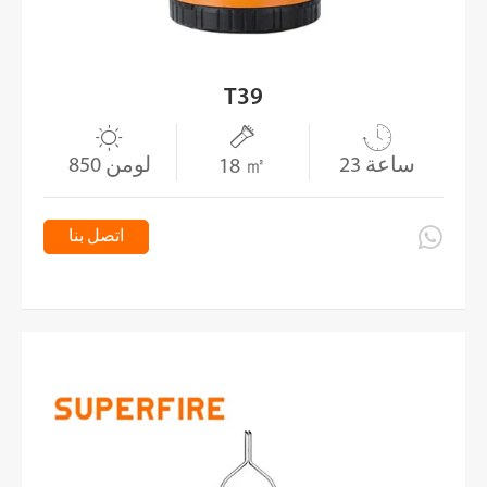
T39



23 ساعة
850 لومن
18 ㎡

اتصل بنا