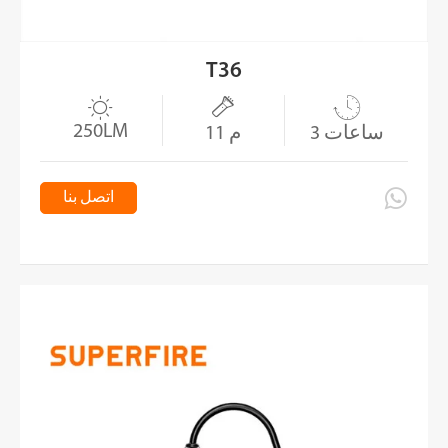
T36



250LM
3 ساعات
11 م

اتصل بنا