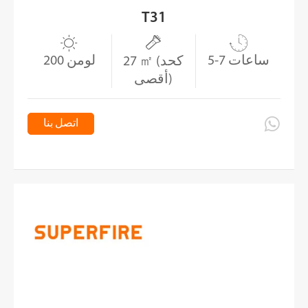
T31



5-7 ساعات
200 لومن
27 ㎡ (كحد
أقصى)

اتصل بنا