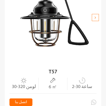
T57



2-30 ساعة
30-320 لومن
6 ㎡

اتصل بنا