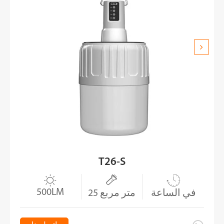
T26-S



500LM
في الساعة
25 متر مربع