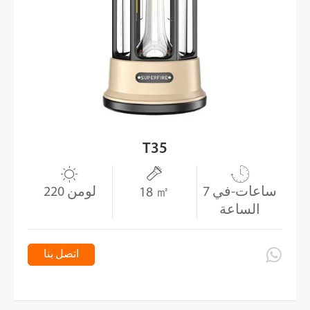
T35



7 ساعات-في
220 لومن
18 ㎡
الساعة

اتصل بنا