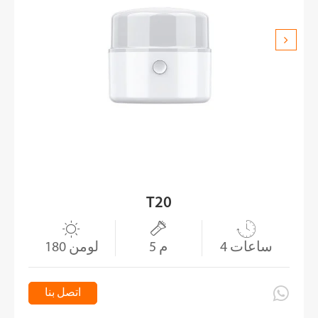
T20



4 ساعات
5 م
180 لومن

اتصل بنا